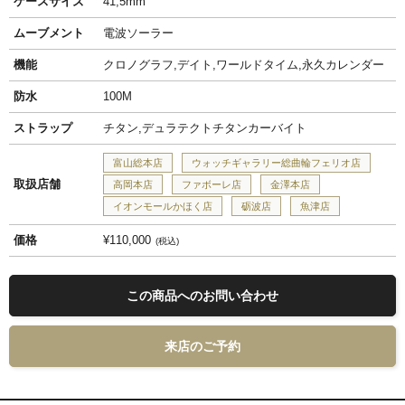
ケースサイズ
41,5mm
ムーブメント
電波ソーラー
機能
クロノグラフ,デイト,ワールドタイム,永久カレンダー
防水
100M
ストラップ
チタン,デュラテクトチタンカーバイト
富山総本店
ウォッチギャラリー総曲輪フェリオ店
取扱店舗
高岡本店
ファボーレ店
金澤本店
イオンモールかほく店
砺波店
魚津店
価格
¥110,000
税込
この商品へのお問い合わせ
来店のご予約