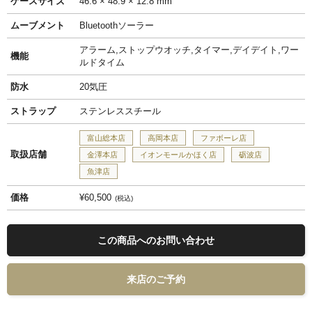
ケースサイズ
46.6 × 48.9 × 12.8 mm
ムーブメント
Bluetoothソーラー
アラーム,ストップウオッチ,タイマー,デイデイト,ワー
機能
ルドタイム
防水
20気圧
ストラップ
ステンレススチール
富山総本店
高岡本店
ファボーレ店
取扱店舗
金澤本店
イオンモールかほく店
砺波店
魚津店
価格
¥60,500
税込
この商品へのお問い合わせ
来店のご予約