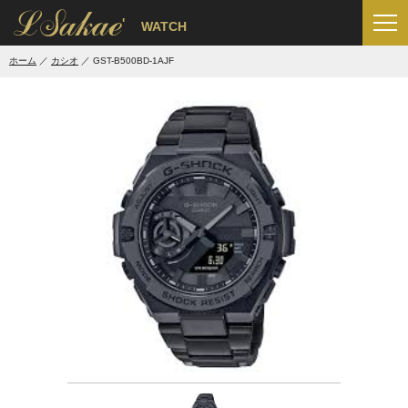
'
WATCH
ホーム
カシオ
GST-B500BD-1AJF