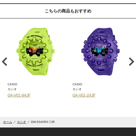
こちらの商品もおすすめ
CASIO
OCEANUS
カシオ
オシアナス
GA-V01A-8AJF
OCW-T2600J-7AJF
ホーム
カシオ
DW-5040RX-7JR