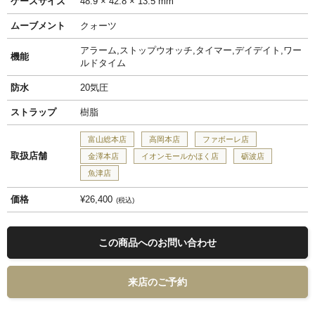
ケースサイズ
48.9 × 42.8 × 13.5 mm
ムーブメント
クォーツ
アラーム,ストップウオッチ,タイマー,デイデイト,ワー
機能
ルドタイム
防水
20気圧
ストラップ
樹脂
富山総本店
高岡本店
ファボーレ店
取扱店舗
金澤本店
イオンモールかほく店
砺波店
魚津店
価格
¥26,400
税込
この商品へのお問い合わせ
来店のご予約