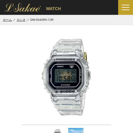
'
WATCH
ホーム
カシオ
DW-5040RX-7JR