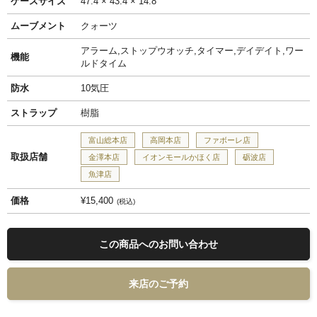
ケースサイズ
47.4 × 43.4 × 14.8
ムーブメント
クォーツ
アラーム,ストップウオッチ,タイマー,デイデイト,ワー
機能
ルドタイム
防水
10気圧
ストラップ
樹脂
富山総本店
高岡本店
ファボーレ店
取扱店舗
金澤本店
イオンモールかほく店
砺波店
魚津店
価格
¥15,400
税込
この商品へのお問い合わせ
来店のご予約