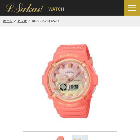
'
WATCH
ホーム
カシオ
BGA-280AQ-4AJR