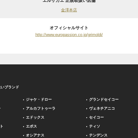
エルサカエ 正規取扱い店舗
金澤本店
オフィシャルサイト
http://www.europassion.co.jp/grimoldi/
扱いブランド
ジャケ・ドロー
グランドセイコー
ー
アルカフトゥーラ
ヴェネチアニコ
エドックス
セイコー
ト
エポス
ティソ
オシアナス
テンデンス