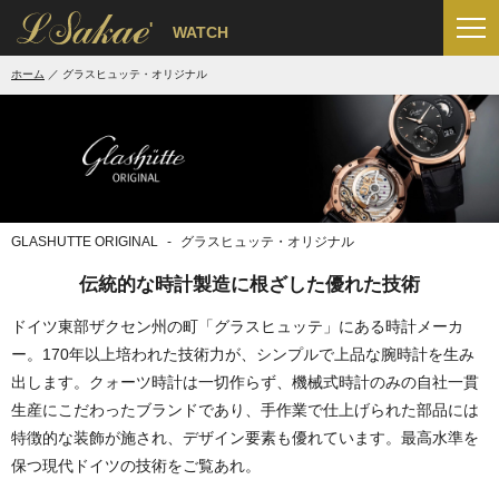
'
WATCH
ホーム
グラスヒュッテ・オリジナル
GLASHUTTE ORIGINAL
グラスヒュッテ・オリジナル
伝統的な時計製造に根ざした優れた技術
ドイツ東部ザクセン州の町「グラスヒュッテ」にある時計メーカ
ー。170年以上培われた技術力が、シンプルで上品な腕時計を生み
出します。クォーツ時計は一切作らず、機械式時計のみの自社一貫
生産にこだわったブランドであり、手作業で仕上げられた部品には
特徴的な装飾が施され、デザイン要素も優れています。最高水準を
保つ現代ドイツの技術をご覧あれ。