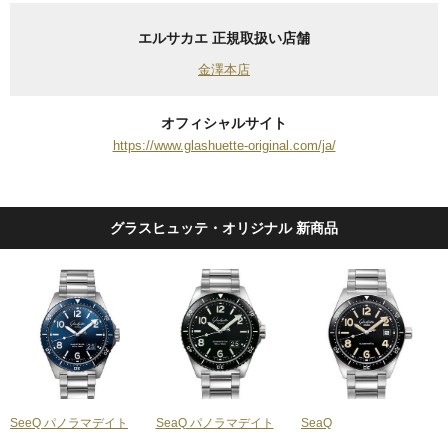
エルサカエ 正規取扱い店舗
金澤本店
オフィシャルサイト
https://www.glashuette-original.com/ja/
グラスヒュッテ・オリジナル 新商品
SeeQ パノラマデイト
SeaQ パノラマデイト
SeaQ