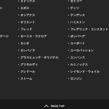
エドックス
セイコー
ト
エポス
ティソ
オシアナス
テンデンス
オリエント
ハミルトン
フレッド
フレデリック・コンスタント
テージ
モーリス・ラクロア
ボンバーグ
カシオ
ユーボート
カンパノラ
ユーロパッション
グラスヒュッテ・オリジナル
ユンハンス
グリモルディ
ルミノックス
クレドール
レイモンド・ウェイル
ストーム
ロンジン
PAGE TOP