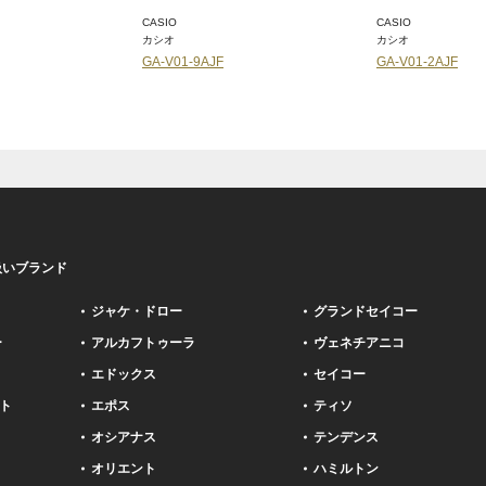
CASIO
CASIO
カシオ
カシオ
GA-V01-2AJF
GA-V01A-8AJF
扱いブランド
ジャケ・ドロー
グランドセイコー
ー
アルカフトゥーラ
ヴェネチアニコ
エドックス
セイコー
ト
エポス
ティソ
オシアナス
テンデンス
オリエント
ハミルトン