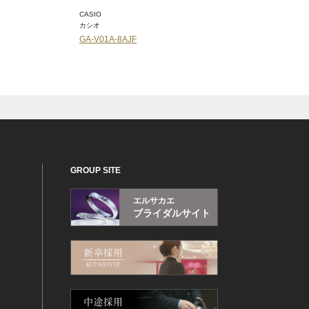
OCEANUS
CASIO
オシアナス
カシオ
OCW-T2600J-7AJF
BG-169CH-9JF
GROUP SITE
エルサカエ
ブライダルサイト