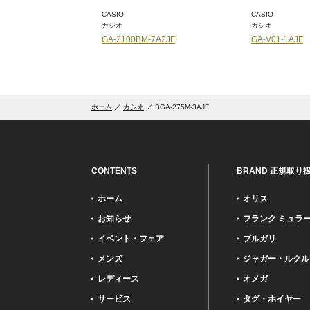
CASIO
CASIO
カシオ
カシオ
M-7A2JF
GA-V01-1AJF
GA-V01-9AJF
ホーム
カシオ
BGA-275M-3AJF
CONTENTS
BRAND 正規取り
ホーム
オリス
お知らせ
フランク ミュラ
イベント・フェア
ブルガリ
メンズ
ジャガー・ルクル
レディース
オメガ
サービス
タグ・ホイヤー