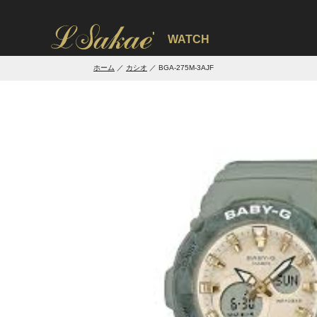
'
WATCH
ホーム
カシオ
BGA-275M-3AJF