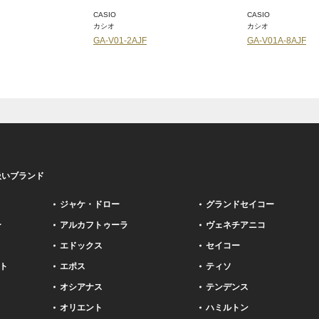
CASIO
CASIO
カシオ
カシオ
GA-V01-2AJF
GA-V01A-8AJF
扱いブランド
ジャケ・ドロー
グランドセイコー
ー
アルカフトゥーラ
ヴェネチアニコ
エドックス
セイコー
ト
エポス
ティソ
オシアナス
テンデンス
オリエント
ハミルトン