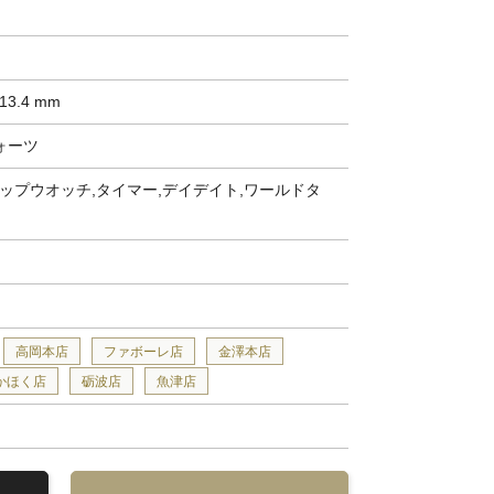
× 13.4 mm
クォーツ
ップウオッチ,タイマー,デイデイト,ワールドタ
高岡本店
ファボーレ店
金澤本店
かほく店
砺波店
魚津店