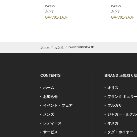
CASIO
CASIO
カシオ
カシオ
-7A2JF
GA-V01-1AJF
GA-V01-9AJF
ホーム
カシオ
DW-B5600SF-7JF
CONTENTS
BRAND 正規取り
ホーム
オリス
お知らせ
フランク ミュラ
イベント・フェア
ブルガリ
メンズ
ジャガー・ルクル
レディース
オメガ
サービス
タグ・ホイヤー