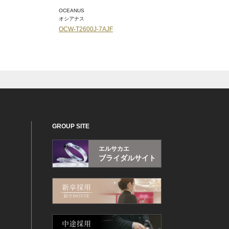
OCEANUS
CASIO
オシアナス
カシオ
OCW-T2600J-7AJF
BG-169CH-9JF
GROUP SITE
エルサカエ
ブライダルサイト