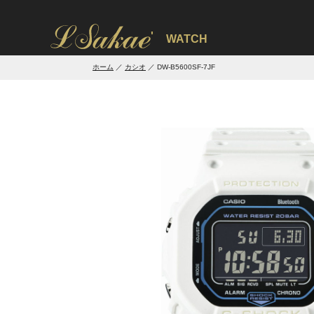
'
WATCH
ホーム
カシオ
DW-B5600SF-7JF