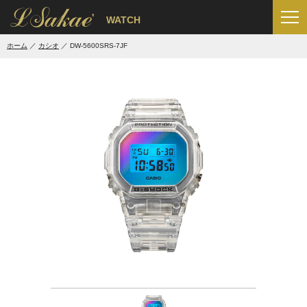
'
WATCH
ホーム
カシオ
DW-5600SRS-7JF