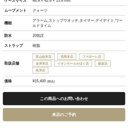
ケースサイズ
48.9 × 42.8 × 13.4 mm
ムーブメント
クォーツ
アラーム,ストップウオッチ,タイマー,デイデイト,ワー
機能
ルドタイム
防水
20気圧
ストラップ
樹脂
富山総本店
高岡本店
ファボーレ店
取扱店舗
金澤本店
イオンモールかほく店
砺波店
魚津店
価格
¥15,400
税込
この商品へのお問い合わせ
来店のご予約