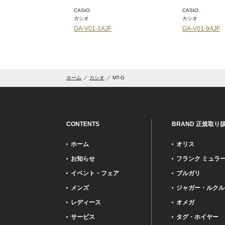
CASIO
CASIO
カシオ
カシオ
-7A2JF
GA-V01-1AJF
GA-V01-9AJF
ホーム
カシオ
MT-G
CONTENTS
BRAND 正規取り
ホーム
オリス
お知らせ
フランク ミュラ
イベント・フェア
ブルガリ
メンズ
ジャガー・ルクル
レディース
オメガ
サービス
タグ・ホイヤー