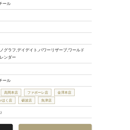
チール
ノグラフ,デイデイト,パワーリザーブ,ワールド
カレンダー
チール
高岡本店
ファボーレ店
金澤本店
かほく店
砺波店
魚津店
込