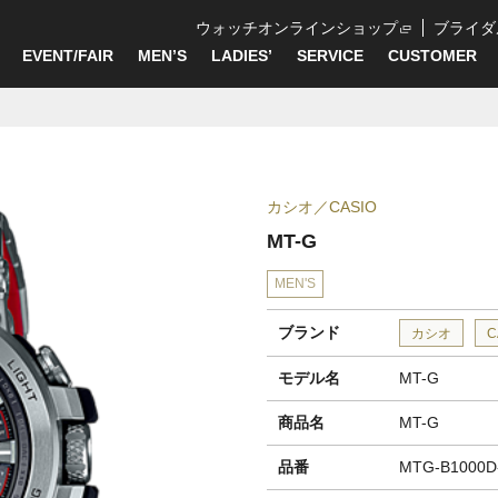
ウォッチオンラインショップ
ブライダ
EVENT/FAIR
MEN’S
LADIES’
SERVICE
CUSTOMER
カシオ
CASIO
MT-G
MEN'S
ブランド
カシオ
C
モデル名
MT-G
商品名
MT-G
品番
MTG-B1000D