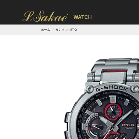
'
WATCH
ホーム
カシオ
MT-G