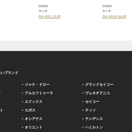
CASIO
CASIO
カシオ
カシオ
GA-V01-2AJF
GA-V01A-8AJF
扱いブランド
ジャケ・ドロー
グランドセイコー
ー
アルカフトゥーラ
ヴェネチアニコ
エドックス
セイコー
ト
エポス
ティソ
オシアナス
テンデンス
オリエント
ハミルトン