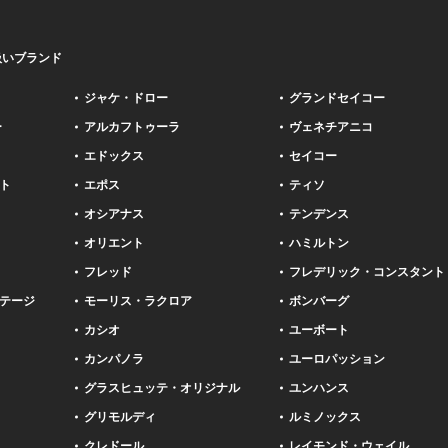
扱いブランド
ジャケ・ドロー
グランドセイコー
ー
アルカフトゥーラ
ヴェネチアニコ
エドックス
セイコー
ト
エポス
ティソ
オシアナス
テンデンス
オリエント
ハミルトン
フレッド
フレデリック・コンスタント
テージ
モーリス・ラクロア
ボンバーグ
カシオ
ユーボート
カンパノラ
ユーロパッション
グラスヒュッテ・オリジナル
ユンハンス
グリモルディ
ルミノックス
クレドール
レイモンド・ウェイル