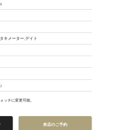
ュ
,タキメーター,デイト
込
ォッチに変更可能。
せ
来店のご予約