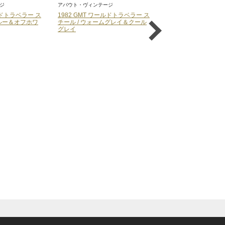
ージ
アバウト・ヴィンテージ
アバウト・ヴィンテージ
ールドトラベラー ス
1954 GMT スチール / グリーン タ
1960 レーシング ク
ムグレイ＆クール
ートル
チール / ブラック＆