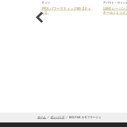
アバウト・ヴィンテージ
アバウト・ヴィン
ーマティック80【ティ
1960 レーシング クロノグラフ ス
1960 レーシ
チール / ミッドナイトブルー
チール / オフ
ホーム
ボンバーグ
BOLT-68 カモフラージュ