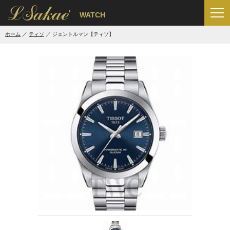
'
WATCH
ホーム
ティソ
ジェントルマン【ティソ】