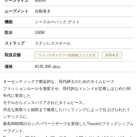
ケースサイズ
40mm
ムーブメント
自動巻き
機能
シースルーバック,デイト
防水
100M
ストラップ
ステンレススチール
取扱店舗
ウォッチギャラリー総曲輪フェリオ店
高岡本店
価格
¥135,300
税込
オーセンティックで都会的な、現代紳士のためのタイムピース
ファッションルールを激変させ、現代的なトレンドが定着しはじめた60
年代に実存した
モデルからインスパイアされたタイムピース。
丹念な面取りと細部まで徹底したバッフィングによって仕上げられたイ
ンデックスに、
最長80時間のロングパワーリザーブを実現したTissotのフラッグシップム
ーブメント、