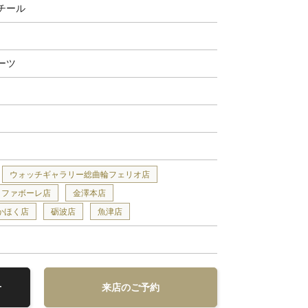
チール
ーツ
ウォッチギャラリー総曲輪フェリオ店
ファボーレ店
金澤本店
かほく店
砺波店
魚津店
せ
来店のご予約