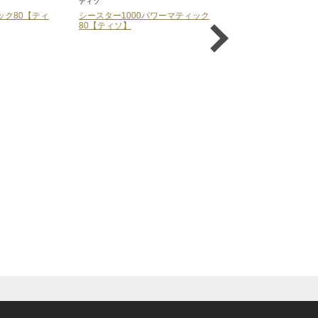
ティソ
カシオ
パワーマティック
シースター1000パワーマティック
GBX-100TT-2JF
80【ティソ】