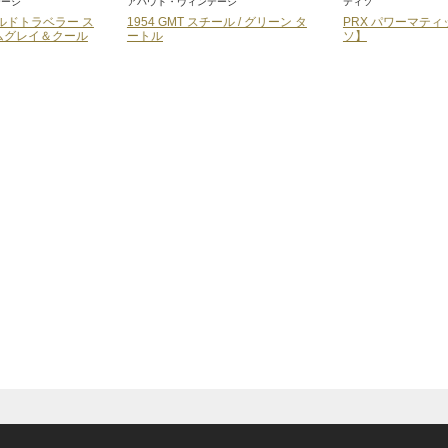
テージ
ティソ
ティソ
チール / グリーン タ
PRX パワーマティック80【ティ
シースター1000
ソ】
80【ティソ】