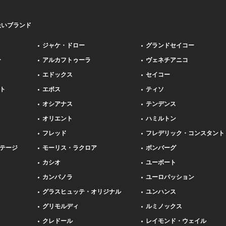
扱いブランド
ジャケ・ドロー
グランドセイコー
ー
アルカフトゥーラ
ヴェネチアニコ
エドックス
セイコー
ト
エポス
ティソ
オシアナス
テンデンス
オリエント
ハミルトン
フレッド
フレデリック・コンスタント
テージ
モーリス・ラクロア
ボンバーグ
カシオ
ユーボート
カンパノラ
ユーロパッション
グラスヒュッテ・オリジナル
ユンハンス
グリモルディ
ルミノックス
クレドール
レイモンド・ウェイル