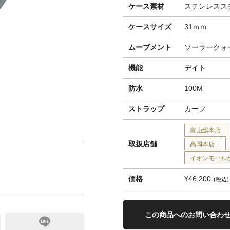
ケース素材
ステンレスス
ケースサイズ
31ｍｍ
ムーブメント
ソーラークォ
機能
デイト
防水
100M
ストラップ
カーフ
富山総本店
取扱店舗
高岡本店
イオンモール
価格
¥46,200
税込
この商品へのお問い合わ