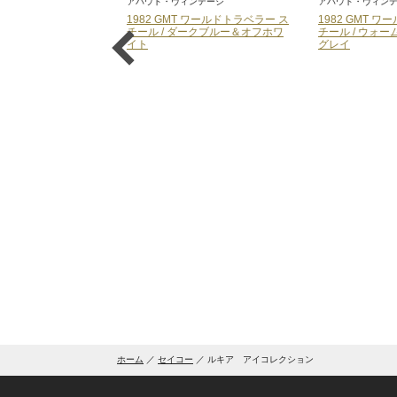
ィンテージ
アバウト・ヴィンテージ
アバウト・ヴィン
T ワールドトラベラー ス
1982 GMT ワールドトラベラー ス
1954 GMT ス
ダークブルー＆オフホワ
チール / ウォームグレイ＆クール
ートル
グレイ
ホーム
セイコー
ルキア アイコレクション