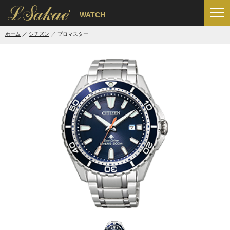
'
WATCH
ホーム
シチズン
プロマスター