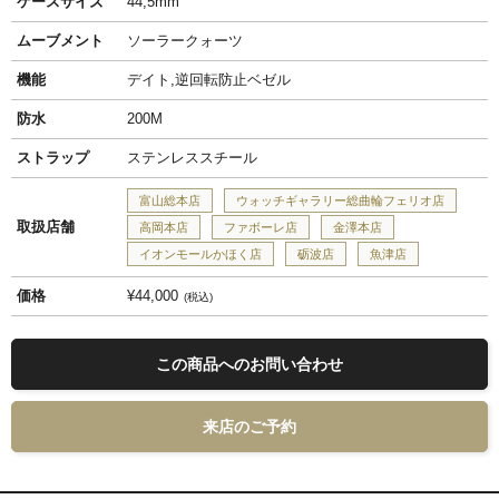
ケースサイズ
44,5mm
ムーブメント
ソーラークォーツ
機能
デイト,逆回転防止ベゼル
防水
200M
ストラップ
ステンレススチール
富山総本店
ウォッチギャラリー総曲輪フェリオ店
取扱店舗
高岡本店
ファボーレ店
金澤本店
イオンモールかほく店
砺波店
魚津店
価格
¥44,000
税込
この商品へのお問い合わせ
来店のご予約