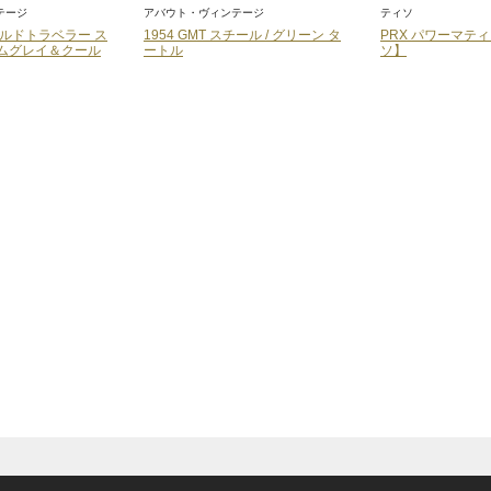
テージ
アバウト・ヴィンテージ
ティソ
ワールドトラベラー ス
1954 GMT スチール / グリーン タ
PRX パワーマテ
ームグレイ＆クール
ートル
ソ】