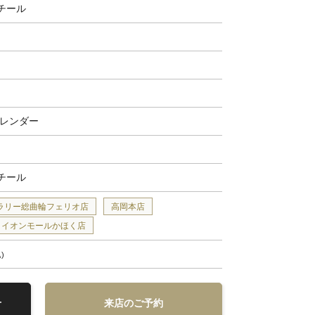
チール
カレンダー
チール
ラリー総曲輪フェリオ店
高岡本店
イオンモールかほく店
込
せ
来店のご予約