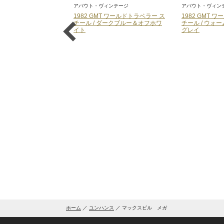
アバウト・ヴィンテージ
アバウト・ヴィン
ーマティック80【ティ
1982 GMT ワールドトラベラー ス
1982 GMT 
チール / ダークブルー＆オフホワ
チール / ウォ
イト
グレイ
ホーム
ユンハンス
マックスビル メガ