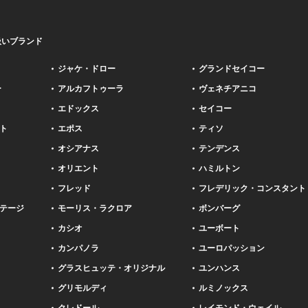
扱いブランド
ジャケ・ドロー
グランドセイコー
ー
アルカフトゥーラ
ヴェネチアニコ
エドックス
セイコー
ト
エポス
ティソ
オシアナス
テンデンス
オリエント
ハミルトン
フレッド
フレデリック・コンスタント
テージ
モーリス・ラクロア
ボンバーグ
カシオ
ユーボート
カンパノラ
ユーロパッション
グラスヒュッテ・オリジナル
ユンハンス
グリモルディ
ルミノックス
クレドール
レイモンド・ウェイル