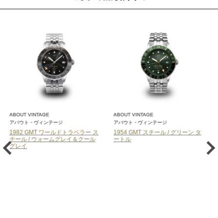
ABOUT VINTAGE
TISSOT
アバウト・ヴィンテージ
ティソ
ー ス
1954 GMT スチール / グリーン タ
PRX パワーマティック80【ティ
ール
ートル
ソ】