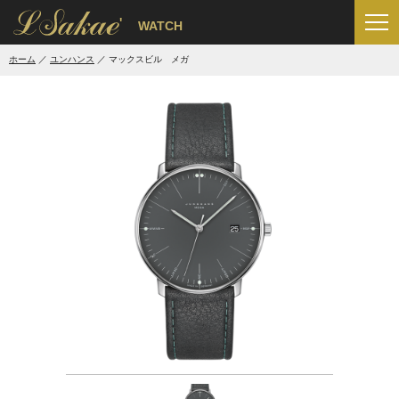
'
WATCH
ホーム
ユンハンス
マックスビル メガ