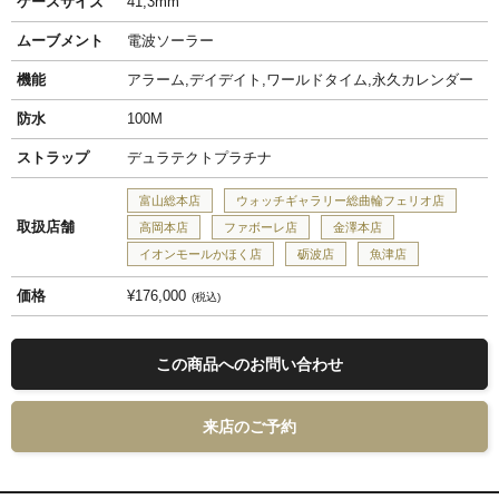
ケースサイズ
41,3mm
ムーブメント
電波ソーラー
機能
アラーム,デイデイト,ワールドタイム,永久カレンダー
防水
100M
ストラップ
デュラテクトプラチナ
富山総本店
ウォッチギャラリー総曲輪フェリオ店
取扱店舗
高岡本店
ファボーレ店
金澤本店
イオンモールかほく店
砺波店
魚津店
価格
¥176,000
税込
この商品へのお問い合わせ
来店のご予約