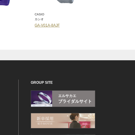
CASIO
OCEANUS
カシオ
オシアナス
GA-V01A-8AJF
OCW-T6000B-1AJF
GROUP SITE
エルサカエ
ブライダルサイト