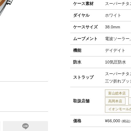
ケース素材
スーパーチタ
ダイヤル
ホワイト
ケースサイズ
38.0mm
ムーブメント
電波ソーラー,H
機能
デイデイト
防水
10気圧防水
スーパーチタ
ストラップ
三ツ折れプッ
富山総本店
取扱店舗
高岡本店
イオンモール
価格
¥66,000
税込