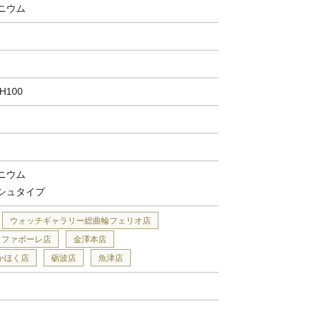
ニウム
100
ニウム
シュタイプ
ウォッチギャラリー総曲輪フェリオ店
ファボーレ店
金澤本店
かほく店
砺波店
魚津店