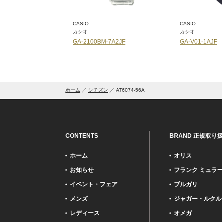
CASIO
CASIO
カシオ
カシオ
-7A5JF
GA-2100BM-7A2JF
GA-V01-1AJF
ホーム
シチズン
AT6074-56A
CONTENTS
BRAND 正規取り
ホーム
オリス
お知らせ
フランク ミュラ
イベント・フェア
ブルガリ
メンズ
ジャガー・ルクル
レディース
オメガ