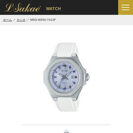
'
WATCH
ホーム
カシオ
MSG-W350-7A2JF