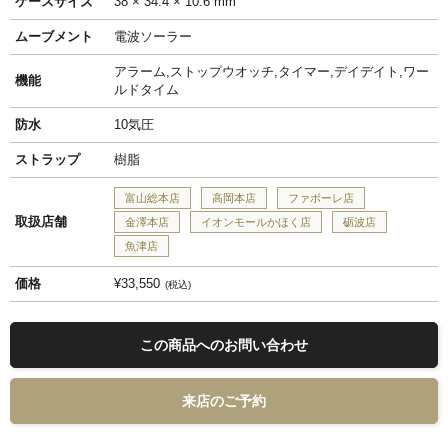
ケースサイズ
38 × 34.4 × 10.6 mm
ムーブメント
電波ソーラー
アラーム,ストップウオッチ,タイマー,デイデイト,ワー
機能
ルドタイム
防水
10気圧
ストラップ
樹脂
富山総本店
高岡本店
ファボーレ店
取扱店舗
金澤本店
イオンモールかほく店
砺波店
魚津店
価格
¥33,550
税込
この商品へのお問い合わせ
来店のご予約