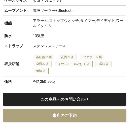
ケースサイズ
47.5 × 37.2 × 9.7
ムーブメント
電波ソーラー+Bluetooth
アラーム,ストップウオッチ,タイマー,デイデイト,ワー
機能
ルドタイム
防水
10気圧
ストラップ
ステンレススチール
富山総本店
高岡本店
ファボーレ店
取扱店舗
金澤本店
イオンモールかほく店
砺波店
魚津店
価格
¥42,350
税込
この商品へのお問い合わせ
来店のご予約