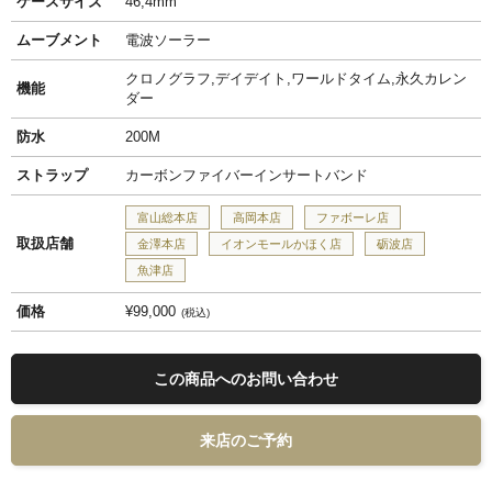
ケースサイズ
46,4mm
ムーブメント
電波ソーラー
クロノグラフ,デイデイト,ワールドタイム,永久カレン
機能
ダー
防水
200M
ストラップ
カーボンファイバーインサートバンド
富山総本店
高岡本店
ファボーレ店
取扱店舗
金澤本店
イオンモールかほく店
砺波店
魚津店
価格
¥99,000
税込
この商品へのお問い合わせ
来店のご予約