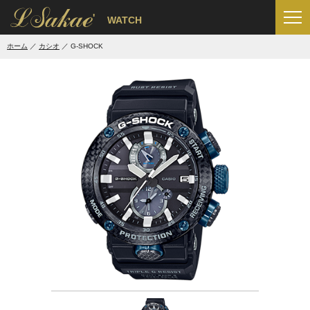
'
WATCH
ホーム
カシオ
G-SHOCK