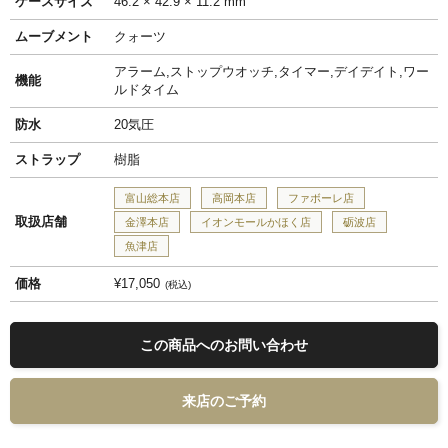
ケースサイズ
46.2 × 42.9 × 11.2 mm
ムーブメント
クォーツ
アラーム,ストップウオッチ,タイマー,デイデイト,ワー
機能
ルドタイム
防水
20気圧
ストラップ
樹脂
富山総本店
高岡本店
ファボーレ店
取扱店舗
金澤本店
イオンモールかほく店
砺波店
魚津店
価格
¥17,050
税込
この商品へのお問い合わせ
来店のご予約