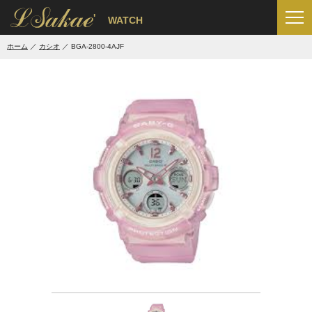
'
WATCH
ホーム
カシオ
BGA-2800-4AJF