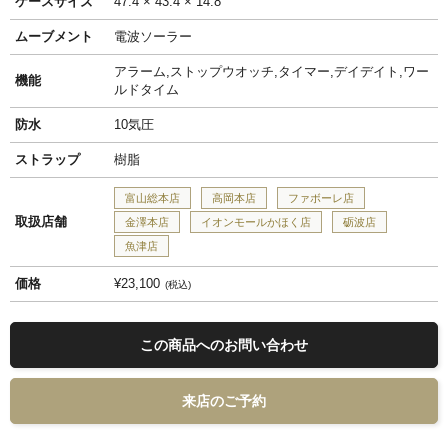
ケースサイズ
47.4 × 43.4 × 14.8
ムーブメント
電波ソーラー
アラーム,ストップウオッチ,タイマー,デイデイト,ワー
機能
ルドタイム
防水
10気圧
ストラップ
樹脂
富山総本店
高岡本店
ファボーレ店
取扱店舗
金澤本店
イオンモールかほく店
砺波店
魚津店
価格
¥23,100
税込
この商品へのお問い合わせ
来店のご予約