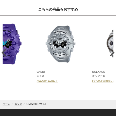
こちらの商品もおすすめ
CASIO
OCEANUS
カシオ
オシアナス
GA-V01A-8AJF
OCW-T2600J-7AJF
ホーム
カシオ
GM-5600RW-1JF