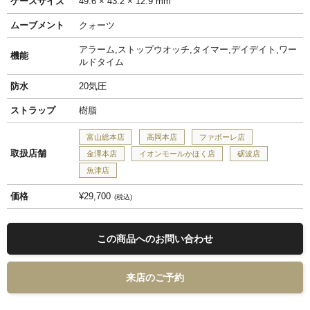
ケースサイズ
49.6 × 43.2 × 12.9 mm
ムーブメント
クォーツ
アラーム,ストップウオッチ,タイマー,デイデイト,ワー
機能
ルドタイム
防水
20気圧
ストラップ
樹脂
富山総本店
高岡本店
ファボーレ店
取扱店舗
金澤本店
イオンモールかほく店
砺波店
魚津店
価格
¥29,700
税込
この商品へのお問い合わせ
来店のご予約