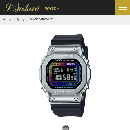
'
WATCH
ホーム
カシオ
GM-5600RW-1JF