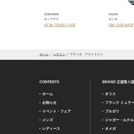
OCEANUS
CASIO
オシアナス
カシオ
-1A2JF
OCW-T2600J-7AJF
GM-110D-8AJF
ホーム
シチズン
アテッサ アクトライン
CONTENTS
BRAND 正規取り
ホーム
オリス
お知らせ
フランク ミュラ
イベント・フェア
ブルガリ
メンズ
ジャガー・ルクル
レディース
オメガ