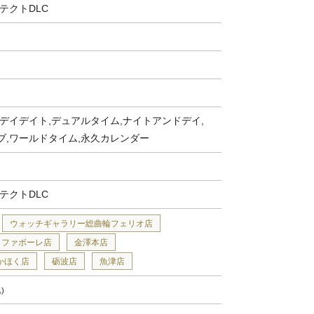
テクトDLC
デイデイト,デュアルタイム,ナイトアンドデイ,
ブ,ワールドタイム,永久カレンダー
テクトDLC
ウォッチギャラリー総曲輪フェリオ店
ファボーレ店
金澤本店
かほく店
砺波店
魚津店
込