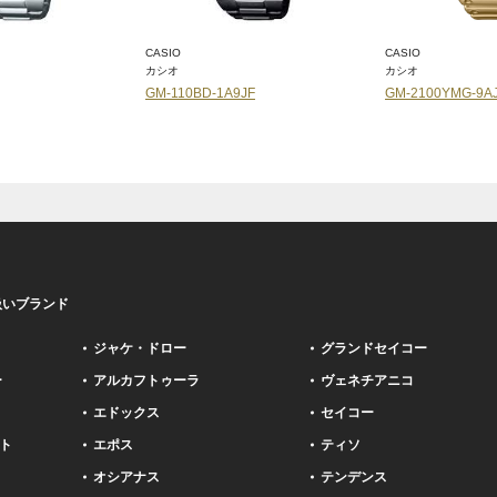
CASIO
CASIO
カシオ
カシオ
GM-110BD-1A9JF
GM-2100YMG-9A
扱いブランド
ジャケ・ドロー
グランドセイコー
ー
アルカフトゥーラ
ヴェネチアニコ
エドックス
セイコー
ト
エポス
ティソ
オシアナス
テンデンス