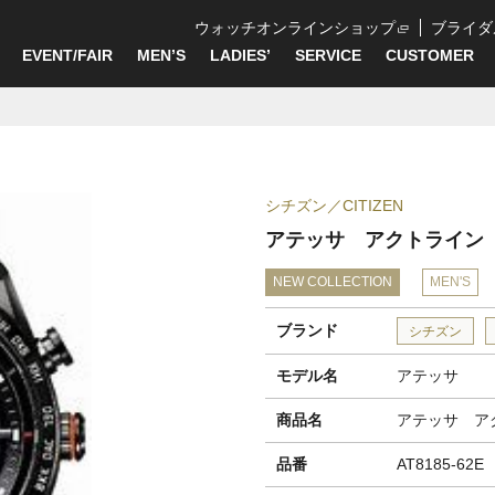
ウォッチオンラインショップ
ブライダ
EVENT/FAIR
MEN’S
LADIES’
SERVICE
CUSTOMER
シチズン
CITIZEN
アテッサ アクトライン
NEW COLLECTION
MEN'S
ブランド
シチズン
モデル名
アテッサ
商品名
アテッサ ア
品番
AT8185-62E