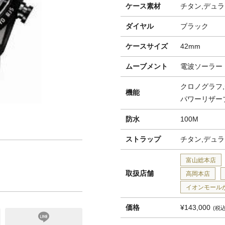
ケース素材
チタン,デュラ
ダイヤル
ブラック
ケースサイズ
42mm
ムーブメント
電波ソーラー
クロノグラフ,
機能
パワーリザー
防水
100M
ストラップ
チタン,デュラ
富山総本店
取扱店舗
高岡本店
イオンモール
価格
¥143,000
税