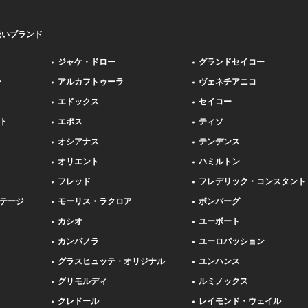
扱いブランド
ジャケ・ドロー
グランドセイコー
ー
アルカフトゥーラ
ヴェネチアニコ
エドックス
セイコー
ト
エポス
ティソ
オシアナス
テンデンス
オリエント
ハミルトン
フレッド
フレデリック・コンスタント
テージ
モーリス・ラクロア
ボンバーグ
カシオ
ユーボート
カンパノラ
ユーロパッション
グラスヒュッテ・オリジナル
ユンハンス
グリモルディ
ルミノックス
クレドール
レイモンド・ウェイル