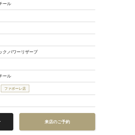
チール
ック,パワーリザーブ
チール
ファボーレ店
せ
来店のご予約