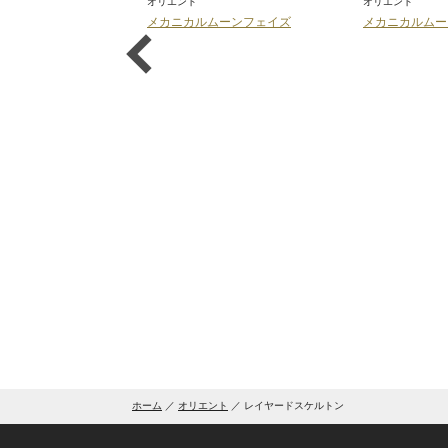
オリエント
オリエント
ル【ティソ】
メカニカルムーンフェイズ
メカニカルムー
ホーム
オリエント
レイヤードスケルトン