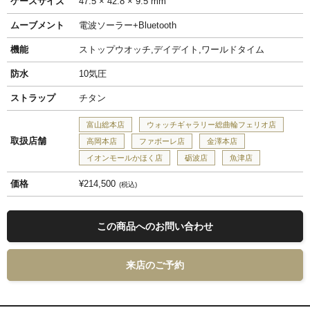
ケースサイズ
47.5 × 42.8 × 9.5 mm
ムーブメント
電波ソーラー+Bluetooth
機能
ストップウオッチ,デイデイト,ワールドタイム
防水
10気圧
ストラップ
チタン
富山総本店
ウォッチギャラリー総曲輪フェリオ店
取扱店舗
高岡本店
ファボーレ店
金澤本店
イオンモールかほく店
砺波店
魚津店
価格
¥214,500
税込
この商品へのお問い合わせ
来店のご予約