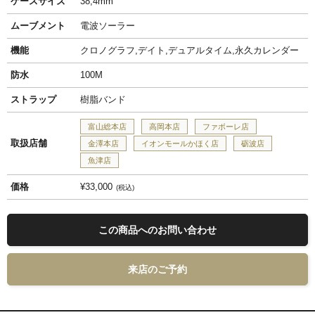
ケースサイズ
38,4mm
ムーブメント
電波ソーラー
機能
クロノグラフ,デイト,デュアルタイム,永久カレンダー
防水
100M
ストラップ
樹脂バンド
富山総本店
高岡本店
ファボーレ店
取扱店舗
金澤本店
イオンモールかほく店
砺波店
魚津店
価格
¥33,000
税込
この商品へのお問い合わせ
来店のご予約