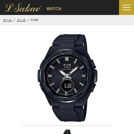
'
WATCH
ホーム
カシオ
G-MS