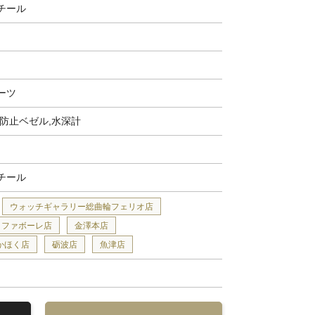
チール
ーツ
転防止ベゼル,水深計
チール
ウォッチギャラリー総曲輪フェリオ店
ファボーレ店
金澤本店
かほく店
砺波店
魚津店