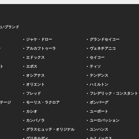
扱いブランド
ジャケ・ドロー
グランドセイコー
ー
アルカフトゥーラ
ヴェネチアニコ
エドックス
セイコー
ト
エポス
ティソ
オシアナス
テンデンス
オリエント
ハミルトン
フレッド
フレデリック・コンスタント
テージ
モーリス・ラクロア
ボンバーグ
カシオ
ユーボート
カンパノラ
ユーロパッション
グラスヒュッテ・オリジナル
ユンハンス
グリモルディ
ルミノックス