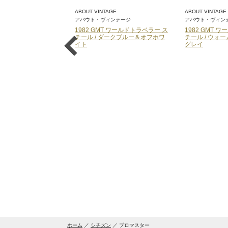
ABOUT VINTAGE
ABOUT VINTAGE
アバウト・ヴィンテージ
アバウト・ヴィン
ーマティック80【ティ
1982 GMT ワールドトラベラー ス
1982 GMT 
チール / ダークブルー＆オフホワ
チール / ウォ
イト
グレイ
ホーム
シチズン
プロマスター