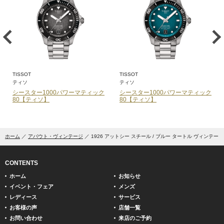
TISSOT
TISSOT
ティソ
ティソ
シースター1000パワーマティック
シースター1000パワーマティック
80【ティソ】
80【ティソ】
ホーム
アバウト・ヴィンテージ
1926 アットシー スチール / ブルー タートル ヴィンテージ
CONTENTS
ホーム
お知らせ
イベント・フェア
メンズ
レディース
サービス
お客様の声
店舗一覧
お問い合わせ
来店のご予約