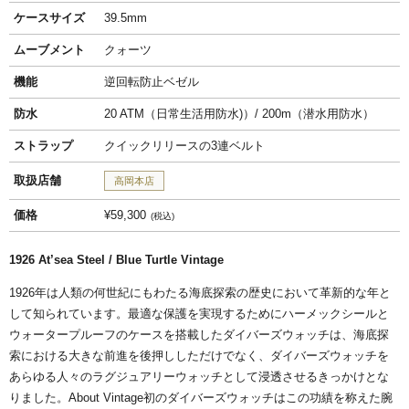
ケースサイズ
39.5mm
ムーブメント
クォーツ
機能
逆回転防止ベゼル
防水
20 ATM（日常生活用防水)）/ 200m（潜水用防水）
ストラップ
クイックリリースの3連ベルト
取扱店舗
高岡本店
価格
¥59,300
税込
1926 At’sea Steel / Blue Turtle Vintage
1926年は人類の何世紀にもわたる海底探索の歴史において革新的な年と
して知られています。最適な保護を実現するためにハーメックシールと
ウォータープルーフのケースを搭載したダイバーズウォッチは、海底探
索における大きな前進を後押ししただけでなく、ダイバーズウォッチを
あらゆる人々のラグジュアリーウォッチとして浸透させるきっかけとな
りました。About Vintage初のダイバーズウォッチはこの功績を称えた腕