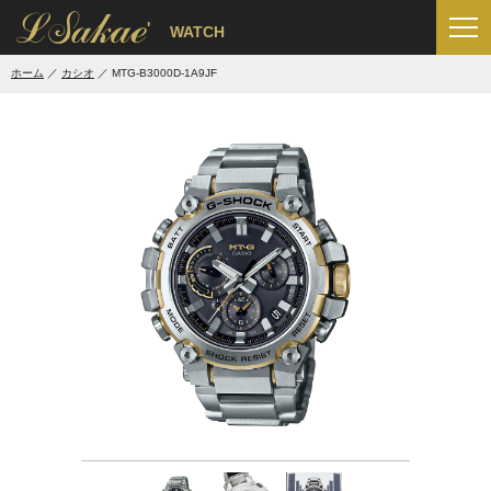
'
WATCH
ホーム
カシオ
MTG-B3000D-1A9JF