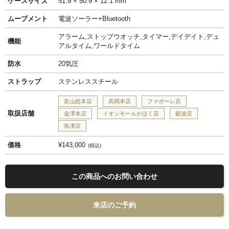
ケースサイズ
51.9 × 50.9 × 12.1 mm
ムーブメント
電波ソーラー+Bluetooth
アラーム,ストップウオッチ,タイマー,デイデイト,デュ
機能
アルタイム,ワールドタイム
防水
20気圧
ストラップ
ステンレススチール
富山総本店
高岡本店
ファボーレ店
取扱店舗
金澤本店
イオンモールかほく店
砺波店
魚津店
価格
¥143,000
税込
この商品へのお問い合わせ
来店のご予約