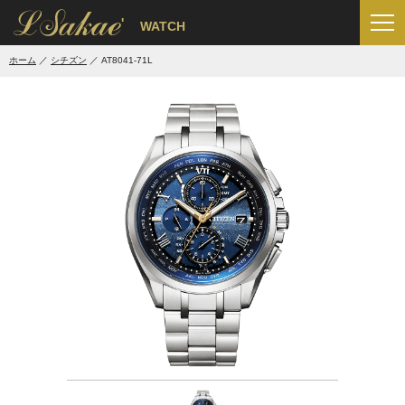
'
WATCH
ホーム
シチズン
AT8041-71L