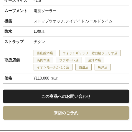
ケースサイズ
41.5
ムーブメント
電波ソーラー
機能
ストップウオッチ,デイデイト,ワールドタイム
防水
10気圧
ストラップ
チタン
富山総本店
ウォッチギャラリー総曲輪フェリオ店
取扱店舗
高岡本店
ファボーレ店
金澤本店
イオンモールかほく店
砺波店
魚津店
価格
¥110,000
税込
この商品へのお問い合わせ
来店のご予約