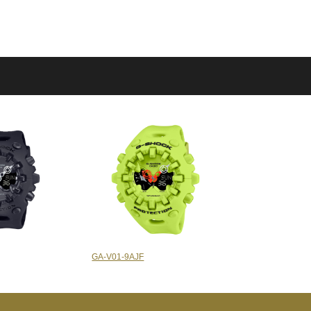
GA-V01-9AJF