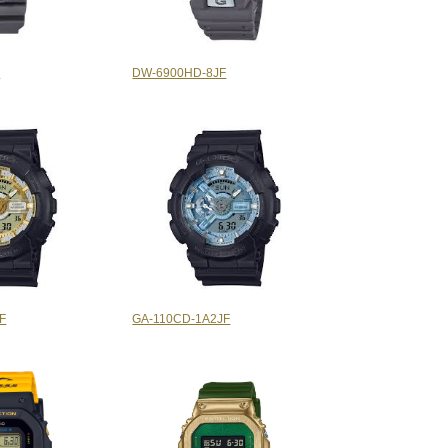
F
DW-6900HD-8JF
F
GA-110CD-1A2JF