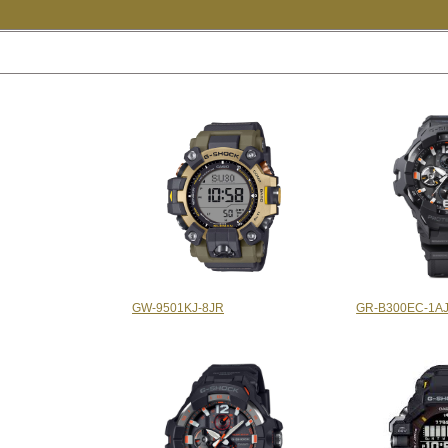
GW-9501KJ-8JR
GR-B300EC-1A