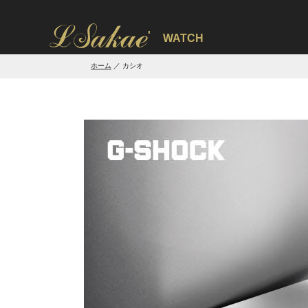
'
WATCH
ホーム
カシオ