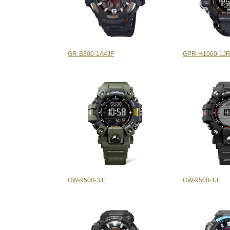
GR-B300-1A4JF
GPR-H1000-1J
GW-9500-3JF
GW-9500-1JF