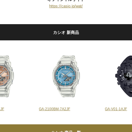
https://casio.jp/wat/
カシオ 新商品
JF
GA-2100BM-7A2JF
GA-V01-1AJF