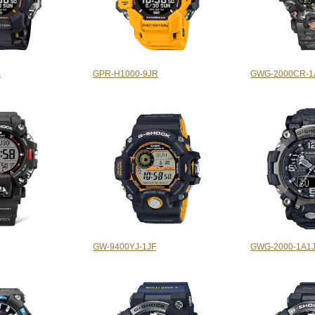
R
GPR-H1000-9JR
GWG-2000CR-1
GW-9400YJ-1JF
GWG-2000-1A1