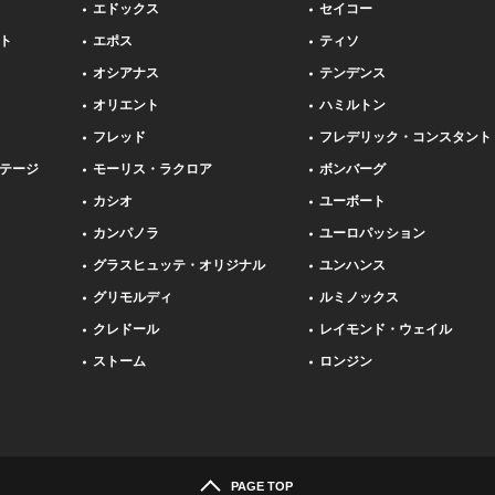
エドックス
セイコー
ト
エポス
ティソ
オシアナス
テンデンス
オリエント
ハミルトン
フレッド
フレデリック・コンスタント
テージ
モーリス・ラクロア
ボンバーグ
カシオ
ユーボート
カンパノラ
ユーロパッション
グラスヒュッテ・オリジナル
ユンハンス
グリモルディ
ルミノックス
クレドール
レイモンド・ウェイル
ストーム
ロンジン
PAGE TOP