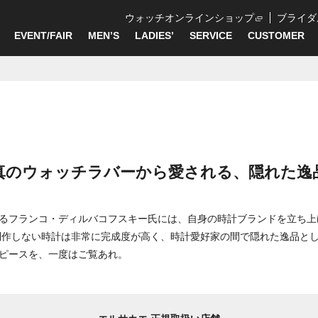
ウォッチオンラインショップ
ブライダ
EVENT/FAIR
MEN’S
LADIES’
SERVICE
CUSTOMER
真のウォッチラバーから愛される、隠れた逸
るフランコ・ディルバコフスキー氏には、自身の時計ブランドを立ち上げ
か制作しない時計は非常に完成度が高く、時計愛好家の間で隠れた逸品と
ピースを、一度はご覧あれ。