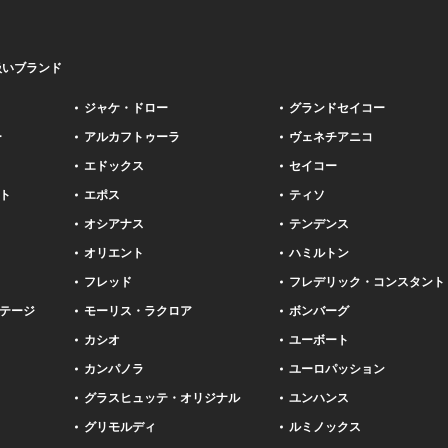
扱いブランド
ジャケ・ドロー
グランドセイコー
ー
アルカフトゥーラ
ヴェネチアニコ
エドックス
セイコー
ト
エポス
ティソ
オシアナス
テンデンス
オリエント
ハミルトン
フレッド
フレデリック・コンスタント
テージ
モーリス・ラクロア
ボンバーグ
カシオ
ユーボート
カンパノラ
ユーロパッション
グラスヒュッテ・オリジナル
ユンハンス
グリモルディ
ルミノックス