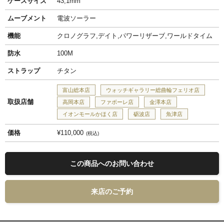
ケースサイズ
43,1mm
ムーブメント
電波ソーラー
機能
クロノグラフ,デイト,パワーリザーブ,ワールドタイム
防水
100M
ストラップ
チタン
富山総本店
ウォッチギャラリー総曲輪フェリオ店
取扱店舗
高岡本店
ファボーレ店
金澤本店
イオンモールかほく店
砺波店
魚津店
価格
¥110,000
税込
この商品へのお問い合わせ
来店のご予約