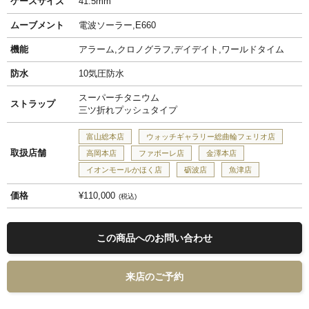
ケースサイズ
41.5mm
ムーブメント
電波ソーラー,E660
機能
アラーム,クロノグラフ,デイデイト,ワールドタイム
防水
10気圧防水
スーパーチタニウム
ストラップ
三ツ折れプッシュタイプ
富山総本店
ウォッチギャラリー総曲輪フェリオ店
取扱店舗
高岡本店
ファボーレ店
金澤本店
イオンモールかほく店
砺波店
魚津店
価格
¥110,000
税込
この商品へのお問い合わせ
来店のご予約