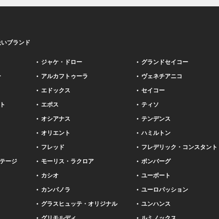
扱いブランド
ジャケ・ドロー
グランドセイコー
ー
アルカフトゥーラ
ヴェネチアニコ
エドックス
セイコー
ト
エポス
ティソ
オシアナス
テンデンス
オリエント
ハミルトン
フレッド
フレデリック・コンスタント
テージ
モーリス・ラクロア
ボンバーグ
カシオ
ユーボート
カンパノラ
ユーロパッション
グラスヒュッテ・オリジナル
ユンハンス
グリモルディ
ルミノックス