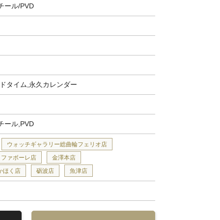
ール/PVD
ルドタイム,永久カレンダー
ール,PVD
ウォッチギャラリー総曲輪フェリオ店
ファボーレ店
金澤本店
かほく店
砺波店
魚津店