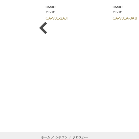
CASIO
CASIO
カシオ
カシオ
F
GA-V01-2AJF
GA-V01A-8AJF
ホーム
シチズン
クロスシー