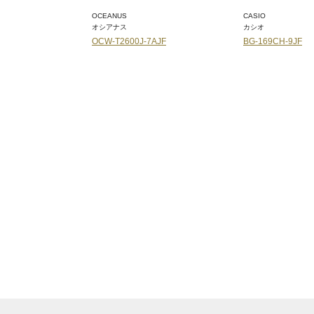
OCEANUS
CASIO
オシアナス
カシオ
OCW-T2600J-7AJF
BG-169CH-9JF