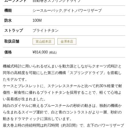
ムーブメント
自動巻きスプリングドライブ
機能
シースルーバック,デイト,パワーリザーブ
防水
100M
ストラップ
ブライトチタン
取扱店舗
富山総本店
金澤本店
価格
¥814,000
税込
機械式時計に用いられるぜんまいを動力源としながらクオーツ式時計と
同等の高精度を可能にした第三の機構「スプリングドライブ」を搭載し
たモデルです。
ケースとブレスレットに、ステンレススチールと比べて約30％軽量で耐
傷性・耐食性に優れるブライトチタンを採用することで、軽くて心地よ
い装着感が生まれました。
純白のダイヤルに映えるブルースチールの秒針の動きは、独創の機構か
ら生まれるスイープ運針で、白と青のコントラストがより一層、秒針の
動きをドラマティックに演出しています。
最大巻上時の持続時間は約72時間（約3日間）で、左下のパワーリザーブ