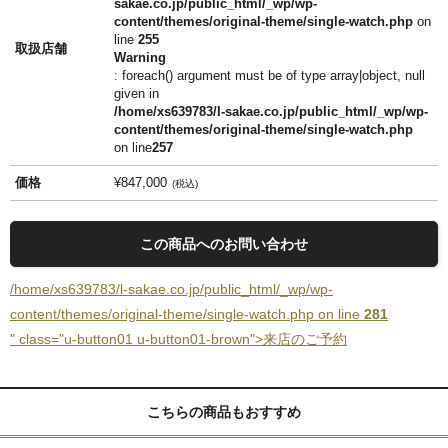
sakae.co.jp/public_html/_wp/wp-
content/themes/original-theme/single-watch.php
on
line
255
取扱店舗
Warning
: foreach() argument must be of type array|object, null
given in
/home/xs639783/l-sakae.co.jp/public_html/_wp/wp-
content/themes/original-theme/single-watch.php
on line
257
価格
¥847,000
税込
この商品へのお問い合わせ
/home/xs639783/l-sakae.co.jp/public_html/_wp/wp-
content/themes/original-theme/single-watch.php on line
281
" class="u-button01 u-button01-brown">来店のご予約
こちらの商品もおすすめ