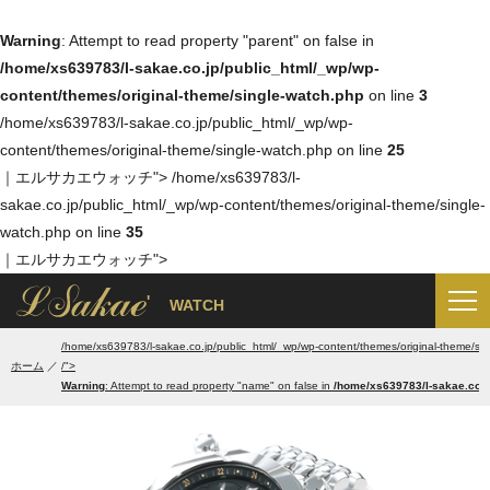
Warning
: Attempt to read property "parent" on false in
/home/xs639783/l-sakae.co.jp/public_html/_wp/wp-
content/themes/original-theme/single-watch.php
on line
3
/home/xs639783/l-sakae.co.jp/public_html/_wp/wp-
content/themes/original-theme/single-watch.php on line
25
｜エルサカエウォッチ">
/home/xs639783/l-
sakae.co.jp/public_html/_wp/wp-content/themes/original-theme/single-
watch.php on line
35
｜エルサカエウォッチ">
'
WATCH
/home/xs639783/l-sakae.co.jp/public_html/_wp/wp-content/themes/original-theme/sin
ホーム
/">
Warning
: Attempt to read property "name" on false in
/home/xs639783/l-sakae.co.j