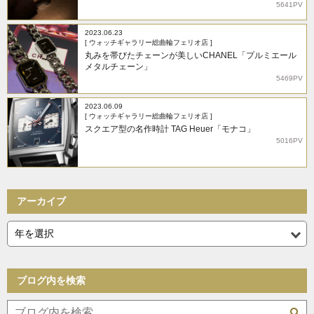
5641PV
2023.06.23
[ ウォッチギャラリー総曲輪フェリオ店 ]
丸みを帯びたチェーンが美しいCHANEL「プルミエール
メタルチェーン」
5469PV
2023.06.09
[ ウォッチギャラリー総曲輪フェリオ店 ]
スクエア型の名作時計 TAG Heuer「モナコ」
5016PV
アーカイブ
ブログ内を検索