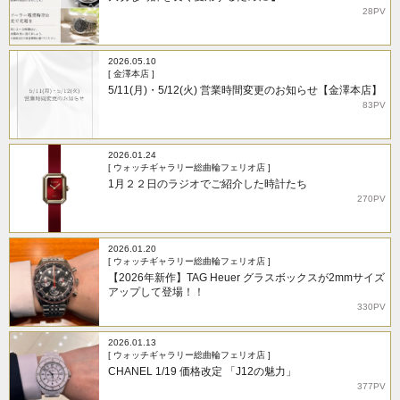
28PV
2026.05.10
[ 金澤本店 ]
5/11(月)・5/12(火) 営業時間変更のお知らせ【金澤本店】
83PV
2026.01.24
[ ウォッチギャラリー総曲輪フェリオ店 ]
1月２２日のラジオでご紹介した時計たち
270PV
2026.01.20
[ ウォッチギャラリー総曲輪フェリオ店 ]
【2026年新作】TAG Heuer グラスボックスが2mmサイズ
アップして登場！！
330PV
2026.01.13
[ ウォッチギャラリー総曲輪フェリオ店 ]
CHANEL 1/19 価格改定 「J12の魅力」
377PV