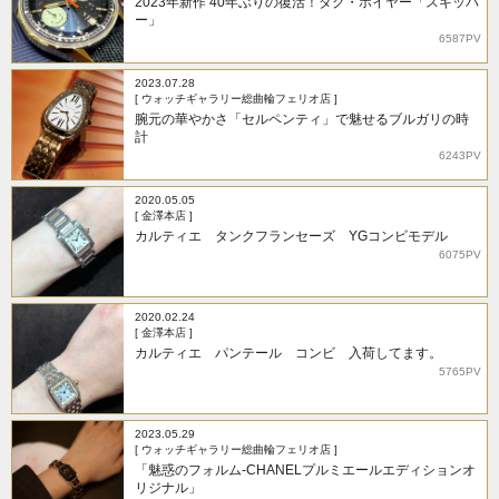
2023年新作 40年ぶりの復活！タグ・ホイヤー「スキッパ
ー」
6587PV
2023.07.28
[ ウォッチギャラリー総曲輪フェリオ店 ]
腕元の華やかさ「セルペンティ」で魅せるブルガリの時
計
6243PV
2020.05.05
[ 金澤本店 ]
カルティエ タンクフランセーズ YGコンビモデル
6075PV
2020.02.24
[ 金澤本店 ]
カルティエ パンテール コンビ 入荷してます。
5765PV
2023.05.29
[ ウォッチギャラリー総曲輪フェリオ店 ]
「魅惑のフォルム-CHANELプルミエールエディションオ
リジナル」