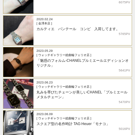
6075PV
2020.02.24
[ 金澤本店 ]
カルティエ パンテール コンビ 入荷してます。
5765PV
2023.05.29
[ ウォッチギャラリー総曲輪フェリオ店 ]
「魅惑のフォルム-CHANELプルミエールエディションオ
リジナル」
5641PV
2023.06.23
[ ウォッチギャラリー総曲輪フェリオ店 ]
丸みを帯びたチェーンが美しいCHANEL「プルミエール
メタルチェーン」
5470PV
2023.06.09
[ ウォッチギャラリー総曲輪フェリオ店 ]
スクエア型の名作時計 TAG Heuer「モナコ」
5016PV