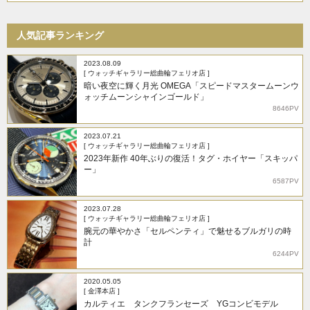
人気記事ランキング
2023.08.09
[ ウォッチギャラリー総曲輪フェリオ店 ]
暗い夜空に輝く月光 OMEGA「スピードマスタームーンウ
ォッチムーンシャインゴールド」
8646PV
2023.07.21
[ ウォッチギャラリー総曲輪フェリオ店 ]
2023年新作 40年ぶりの復活！タグ・ホイヤー「スキッパ
ー」
6587PV
2023.07.28
[ ウォッチギャラリー総曲輪フェリオ店 ]
腕元の華やかさ「セルペンティ」で魅せるブルガリの時
計
6244PV
2020.05.05
[ 金澤本店 ]
カルティエ タンクフランセーズ YGコンビモデル