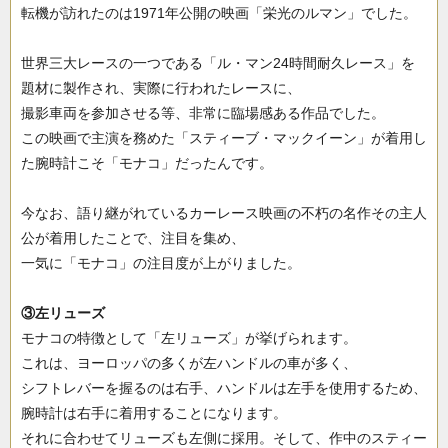
転機が訪れたのは1971年公開の映画「栄光のルマン」でした。
世界三大レースの一つである「ル・マン24時間耐久レース」を
題材に製作され、実際に行われたレースに、
撮影車両を参加させる等、非常に臨場感ある作品でした。
この映画で主演を務めた「スティーブ・マックイーン」が着用し
た腕時計こそ「モナコ」だったんです。
今なお、語り継がれているカーレース映画の不朽の名作その主人
公が着用したことで、注目を集め、
一気に「モナコ」の注目度が上がりました。
③左リューズ
モナコの特徴として「左リューズ」が挙げられます。
これは、ヨーロッパの多くが左ハンドルの車が多く、
シフトレバーを握るのは右手、ハンドルは左手を使用するため、
腕時計は右手に着用することになります。
それに合わせてリューズも左側に採用。そして、作中のスティー