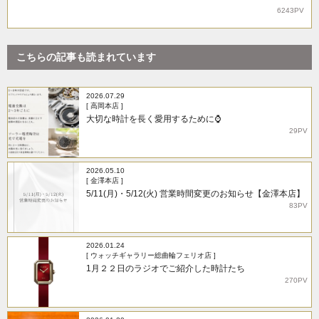
6243PV
こちらの記事も読まれています
2026.07.29
[ 高岡本店 ]
大切な時計を長く愛用するために⌚
29PV
2026.05.10
[ 金澤本店 ]
5/11(月)・5/12(火) 営業時間変更のお知らせ【金澤本店】
83PV
2026.01.24
[ ウォッチギャラリー総曲輪フェリオ店 ]
1月２２日のラジオでご紹介した時計たち
270PV