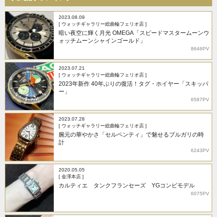
2023.08.09
[ ウォッチギャラリー総曲輪フェリオ店 ]
暗い夜空に輝く月光 OMEGA「スピードマスタームーンウ
ォッチムーンシャインゴールド」
8646PV
2023.07.21
[ ウォッチギャラリー総曲輪フェリオ店 ]
2023年新作 40年ぶりの復活！タグ・ホイヤー「スキッパ
ー」
6587PV
2023.07.28
[ ウォッチギャラリー総曲輪フェリオ店 ]
腕元の華やかさ「セルペンティ」で魅せるブルガリの時
計
6243PV
2020.05.05
[ 金澤本店 ]
カルティエ タンクフランセーズ YGコンビモデル
6075PV