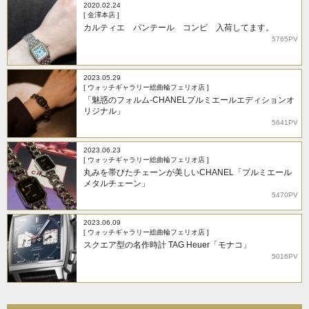
2020.02.24
[ 金澤本店 ]
カルティエ パンテール コンビ 入荷してます。
5765PV
2023.05.29
[ ウォッチギャラリー総曲輪フェリオ店 ]
「魅惑のフォルム-CHANELプルミエールエディションオ
リジナル」
5641PV
2023.06.23
[ ウォッチギャラリー総曲輪フェリオ店 ]
丸みを帯びたチェーンが美しいCHANEL「プルミエール
メタルチェーン」
5470PV
2023.06.09
[ ウォッチギャラリー総曲輪フェリオ店 ]
スクエア型の名作時計 TAG Heuer「モナコ」
5016PV