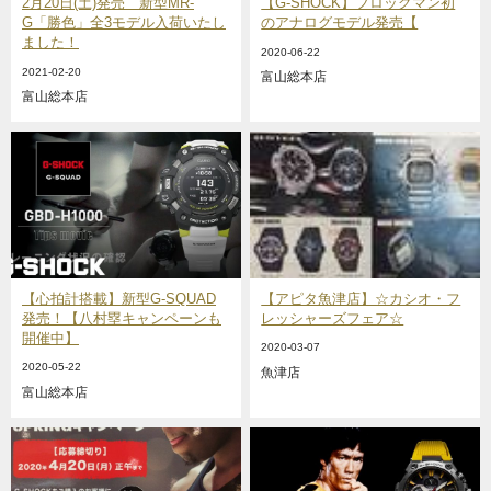
2月20日(土)発売 新型MR-
【G-SHOCK】フロッグマン初
G「勝色」全3モデル入荷いたし
のアナログモデル発売【
ました！
2020-06-22
2021-02-20
富山総本店
富山総本店
【心拍計搭載】新型G-SQUAD
【アピタ魚津店】☆カシオ・フ
発売！【八村塁キャンペーンも
レッシャーズフェア☆
開催中】
2020-03-07
2020-05-22
魚津店
富山総本店