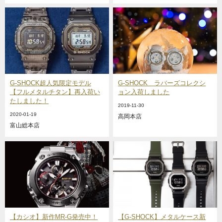
G-SHOCK超人気限定モデル
G-SHOCK ラバーズコレクシ
【フルメタルチタン】再入荷い
ョン入荷しました
たしました！
2019-11-30
2020-01-19
高岡本店
富山総本店
【カシオ】新作MR-G発売中！
【G-SHOCK】メタルケース新