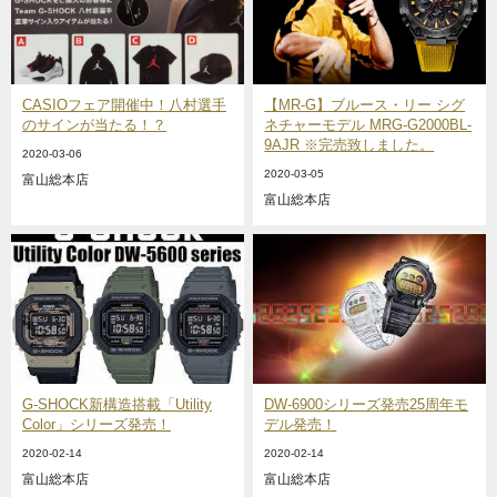
CASIOフェア開催中！八村選手
【MR-G】ブルース・リー シグ
のサインが当たる！？
ネチャーモデル MRG-G2000BL-
9AJR ※完売致しました。
2020-03-06
2020-03-05
富山総本店
富山総本店
G-SHOCK新構造搭載「Utility
DW-6900シリーズ発売25周年モ
Color」シリーズ発売！
デル発売！
2020-02-14
2020-02-14
富山総本店
富山総本店