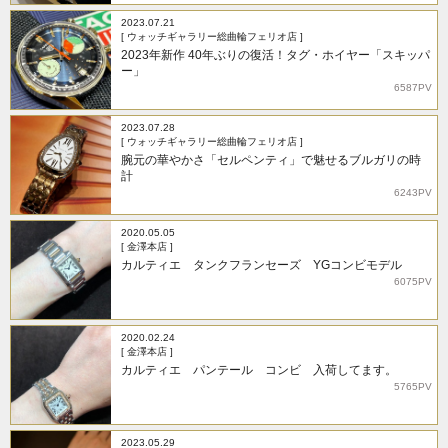
2023.07.21
[ ウォッチギャラリー総曲輪フェリオ店 ]
2023年新作 40年ぶりの復活！タグ・ホイヤー「スキッパ
ー」
6587PV
2023.07.28
[ ウォッチギャラリー総曲輪フェリオ店 ]
腕元の華やかさ「セルペンティ」で魅せるブルガリの時
計
6243PV
2020.05.05
[ 金澤本店 ]
カルティエ タンクフランセーズ YGコンビモデル
6075PV
2020.02.24
[ 金澤本店 ]
カルティエ パンテール コンビ 入荷してます。
5765PV
2023.05.29