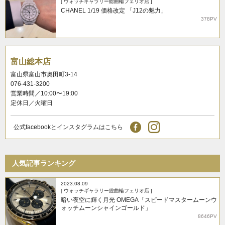
[ ウォッチギャラリー総曲輪フェリオ店 ]
CHANEL 1/19 価格改定 「J12の魅力」
378PV
富山総本店
富山県富山市奥田町3-14
076-431-3200
営業時間／10:00〜19:00
定休日／火曜日
公式facebookとインスタグラムはこちら
人気記事ランキング
2023.08.09
[ ウォッチギャラリー総曲輪フェリオ店 ]
暗い夜空に輝く月光 OMEGA「スピードマスタームーンウ
ォッチムーンシャインゴールド」
8646PV