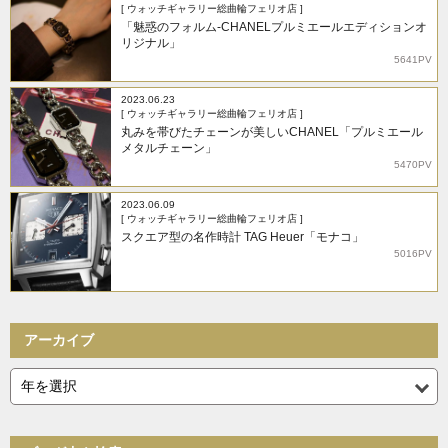
[ ウォッチギャラリー総曲輪フェリオ店 ]
「魅惑のフォルム-CHANELプルミエールエディションオ
リジナル」
5641PV
2023.06.23
[ ウォッチギャラリー総曲輪フェリオ店 ]
丸みを帯びたチェーンが美しいCHANEL「プルミエール
メタルチェーン」
5470PV
2023.06.09
[ ウォッチギャラリー総曲輪フェリオ店 ]
スクエア型の名作時計 TAG Heuer「モナコ」
5016PV
アーカイブ