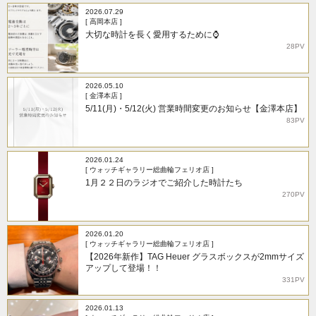
2026.07.29
[ 高岡本店 ]
大切な時計を長く愛用するために⌚
28PV
2026.05.10
[ 金澤本店 ]
5/11(月)・5/12(火) 営業時間変更のお知らせ【金澤本店】
83PV
2026.01.24
[ ウォッチギャラリー総曲輪フェリオ店 ]
1月２２日のラジオでご紹介した時計たち
270PV
2026.01.20
[ ウォッチギャラリー総曲輪フェリオ店 ]
【2026年新作】TAG Heuer グラスボックスが2mmサイズ
アップして登場！！
331PV
2026.01.13