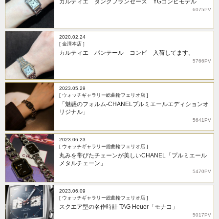
カルティエ タンクフランセーズ YGコンビモデル
6075PV
2020.02.24
[ 金澤本店 ]
カルティエ パンテール コンビ 入荷してます。
5766PV
2023.05.29
[ ウォッチギャラリー総曲輪フェリオ店 ]
「魅惑のフォルム-CHANELプルミエールエディションオ
リジナル」
5641PV
2023.06.23
[ ウォッチギャラリー総曲輪フェリオ店 ]
丸みを帯びたチェーンが美しいCHANEL「プルミエール
メタルチェーン」
5470PV
2023.06.09
[ ウォッチギャラリー総曲輪フェリオ店 ]
スクエア型の名作時計 TAG Heuer「モナコ」
5017PV