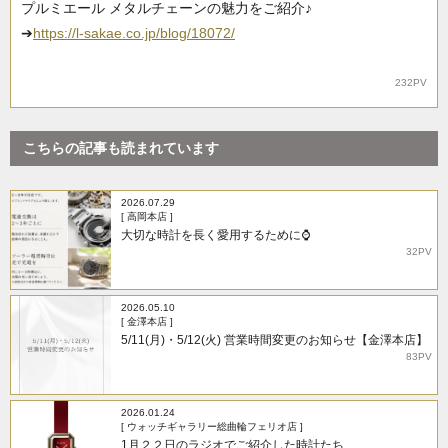
プルミエール メタルチェーンの魅力をご紹介♪
➔
https://l-sakae.co.jp/blog/18072/
232PV
こちらの記事も読まれています
2026.07.29
[ 高岡本店 ]
大切な時計を長く愛用するために⌚
32PV
2026.05.10
[ 金澤本店 ]
5/11(月)・5/12(火) 営業時間変更のお知らせ【金澤本店】
83PV
2026.01.24
[ ウォッチギャラリー総曲輪フェリオ店 ]
1月２２日のラジオでご紹介した時計たち