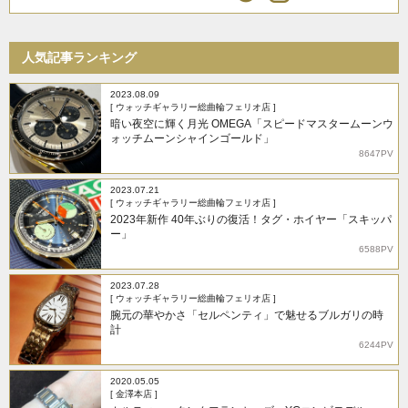
人気記事ランキング
2023.08.09
[ ウォッチギャラリー総曲輪フェリオ店 ]
暗い夜空に輝く月光 OMEGA「スピードマスタームーンウ
ォッチムーンシャインゴールド」
8647PV
2023.07.21
[ ウォッチギャラリー総曲輪フェリオ店 ]
2023年新作 40年ぶりの復活！タグ・ホイヤー「スキッパ
ー」
6588PV
2023.07.28
[ ウォッチギャラリー総曲輪フェリオ店 ]
腕元の華やかさ「セルペンティ」で魅せるブルガリの時
計
6244PV
2020.05.05
[ 金澤本店 ]