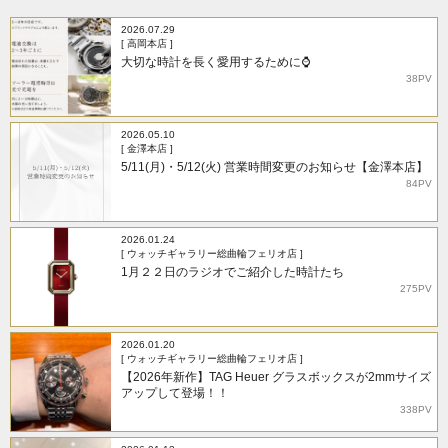
2026.07.29
[ 高岡本店 ]
大切な時計を長く愛用するために⌚
38PV
2026.05.10
[ 金澤本店 ]
5/11(月)・5/12(火) 営業時間変更のお知らせ【金澤本店】
84PV
2026.01.24
[ ウォッチギャラリー総曲輪フェリオ店 ]
1月２２日のラジオでご紹介した時計たち
275PV
2026.01.20
[ ウォッチギャラリー総曲輪フェリオ店 ]
【2026年新作】TAG Heuer グラスボックスが2mmサイズ
アップして登場！！
338PV