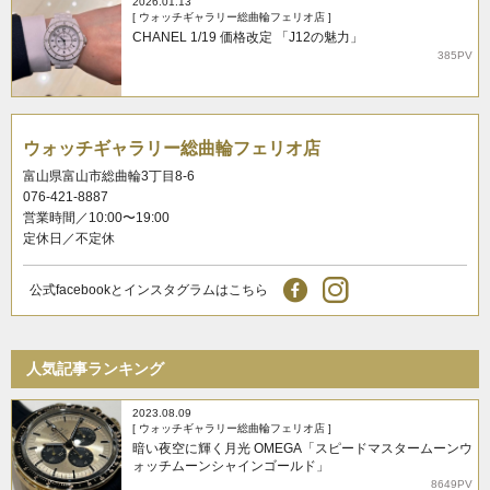
2026.01.13
[ ウォッチギャラリー総曲輪フェリオ店 ]
CHANEL 1/19 価格改定 「J12の魅力」
385PV
ウォッチギャラリー総曲輪フェリオ店
富山県富山市総曲輪3丁目8-6
076-421-8887
営業時間／10:00〜19:00
定休日／不定休
公式facebookとインスタグラムはこちら
人気記事ランキング
2023.08.09
[ ウォッチギャラリー総曲輪フェリオ店 ]
暗い夜空に輝く月光 OMEGA「スピードマスタームーンウ
ォッチムーンシャインゴールド」
8649PV