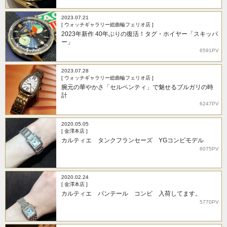
2023.07.21
[ ウォッチギャラリー総曲輪フェリオ店 ]
2023年新作 40年ぶりの復活！タグ・ホイヤー「スキッパ
ー」
6591PV
2023.07.28
[ ウォッチギャラリー総曲輪フェリオ店 ]
腕元の華やかさ「セルペンティ」で魅せるブルガリの時
計
6247PV
2020.05.05
[ 金澤本店 ]
カルティエ タンクフランセーズ YGコンビモデル
6075PV
2020.02.24
[ 金澤本店 ]
カルティエ パンテール コンビ 入荷してます。
5770PV