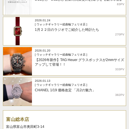
83PV
2026.01.24
[ ウォッチギャラリー総曲輪フェリオ店 ]
1月２２日のラジオでご紹介した時計たち
270PV
2026.01.20
[ ウォッチギャラリー総曲輪フェリオ店 ]
【2026年新作】TAG Heuer グラスボックスが2mmサイズ
アップして登場！！
333PV
2026.01.13
[ ウォッチギャラリー総曲輪フェリオ店 ]
CHANEL 1/19 価格改定 「J12の魅力」
382PV
富山総本店
富山県富山市奥田町3-14