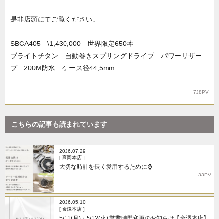
是非店頭にてご覧ください。
SBGA405 \1,430,000 世界限定650本
ブライトチタン 自動巻きスプリングドライブ パワーリザー
ブ 200M防水 ケース径44,5mm
728PV
こちらの記事も読まれています
2026.07.29
[ 高岡本店 ]
大切な時計を長く愛用するために⌚
33PV
2026.05.10
[ 金澤本店 ]
5/11(月)・5/12(火) 営業時間変更のお知らせ【金澤本店】