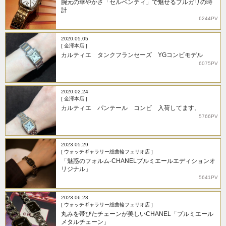
腕元の華やかさ「セルペンティ」で魅せるブルガリの時
計
6244PV
2020.05.05
[ 金澤本店 ]
カルティエ タンクフランセーズ YGコンビモデル
6075PV
2020.02.24
[ 金澤本店 ]
カルティエ パンテール コンビ 入荷してます。
5766PV
2023.05.29
[ ウォッチギャラリー総曲輪フェリオ店 ]
「魅惑のフォルム-CHANELプルミエールエディションオ
リジナル」
5641PV
2023.06.23
[ ウォッチギャラリー総曲輪フェリオ店 ]
丸みを帯びたチェーンが美しいCHANEL「プルミエール
メタルチェーン」