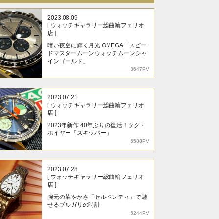
2023.08.09
[ ウォッチギャラリー総曲輪フェリオ
店 ]
暗い夜空に輝く月光 OMEGA「スピー
ドマスタームーンウォッチムーンシャ
インゴールド」
8647PV
2023.07.21
[ ウォッチギャラリー総曲輪フェリオ
店 ]
2023年新作 40年ぶりの復活！タグ・
ホイヤー「スキッパー」
6588PV
2023.07.28
[ ウォッチギャラリー総曲輪フェリオ
店 ]
腕元の華やかさ「セルペンティ」で魅
せるブルガリの時計
6244PV