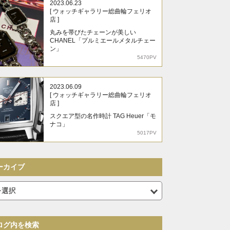
2023.06.23
[ ウォッチギャラリー総曲輪フェリオ
店 ]
丸みを帯びたチェーンが美しい
CHANEL「プルミエールメタルチェー
ン」
5470PV
2023.06.09
[ ウォッチギャラリー総曲輪フェリオ
店 ]
スクエア型の名作時計 TAG Heuer「モ
ナコ」
5017PV
ーカイブ
ログ内を検索