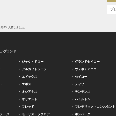
定モデル入荷しました。
扱いブランド
ジャケ・ドロー
グランドセイコー
ー
アルカフトゥーラ
ヴェネチアニコ
エドックス
セイコー
ト
エポス
ティソ
オシアナス
テンデンス
オリエント
ハミルトン
フレッド
フレデリック・コンスタント
テージ
モーリス・ラクロア
ボンバーグ