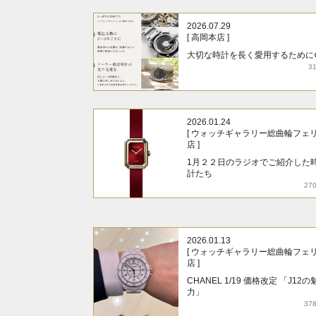
2026.07.29
[ 高岡本店 ]
大切な時計を長く愛用するために
3
2026.01.24
[ ウォッチギャラリー総曲輪フェ
店 ]
1月２２日のラジオでご紹介した
計たち
27
2026.01.13
[ ウォッチギャラリー総曲輪フェ
店 ]
CHANEL 1/19 価格改定 「J12の
力」
37