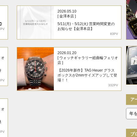
2026.05.10
[ 金澤本店 ]
⌚
5/11(月)・5/12(火) 営業時間変更の
お知らせ【金澤本店】
1PV
83PV
2026.01.20
リオ
[ ウォッチギャラリー総曲輪フェリオ
店 ]
時
【2026年新作】TAG Heuer グラス
ボックスが2mmサイズアップして登
場！！
0PV
332PV
ア
リオ
魅
8PV
ブ