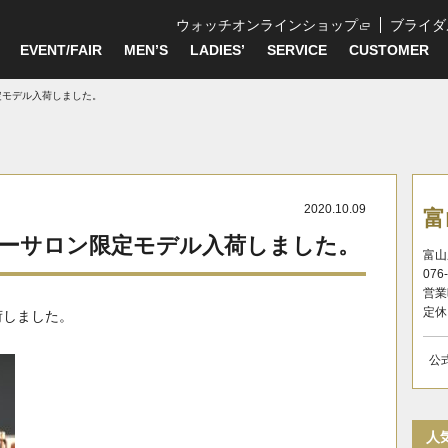
ウォッチオンラインショップ
ブライダ
EVENT/FAIR
MEN’S
LADIES’
SERVICE
CUSTOMER
定モデル入荷しました。
2020.10.09
富
コーサロン限定モデル入荷しました。
富山
076
営業
定休
荷しました。
公
人